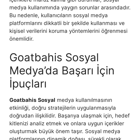
medya kullanımında yaygın sorunlar arasındadır.
Bu nedenle, kullanıcıların sosyal medya
platformlarını dikkatli bir şekilde kullanması ve
kişisel verilerini koruma yöntemlerini öğrenmesi
önemlidir.
Goatbahis Sosyal
Medya’da Başarı İçin
İpuçları
Goatbahis Sosyal
medya kullanılmasının
etkinliği, doğru stratejilerin uygulanmasıyla
doğrudan ilişkilidir. Başarıya ulaşmak için, hedef
kitlenizi analiz etmek ve onlara uygun içerikler
oluşturmak büyük önem taşır. Sosyal medya
platformlarının dinamik doğası, sürekli olarak