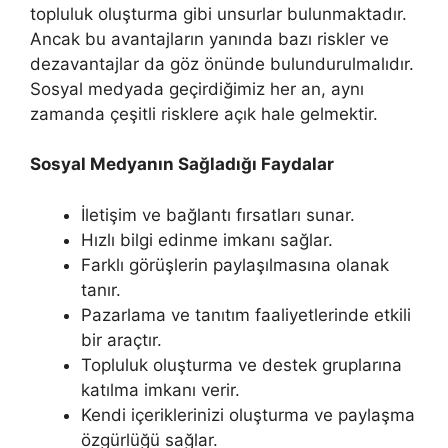
topluluk oluşturma gibi unsurlar bulunmaktadır.
Ancak bu avantajların yanında bazı riskler ve
dezavantajlar da göz önünde bulundurulmalıdır.
Sosyal medyada geçirdiğimiz her an, aynı
zamanda çeşitli risklere açık hale gelmektir.
Sosyal Medyanın Sağladığı Faydalar
İletişim ve bağlantı fırsatları sunar.
Hızlı bilgi edinme imkanı sağlar.
Farklı görüşlerin paylaşılmasına olanak
tanır.
Pazarlama ve tanıtım faaliyetlerinde etkili
bir araçtır.
Topluluk oluşturma ve destek gruplarına
katılma imkanı verir.
Kendi içeriklerinizi oluşturma ve paylaşma
özgürlüğü sağlar.