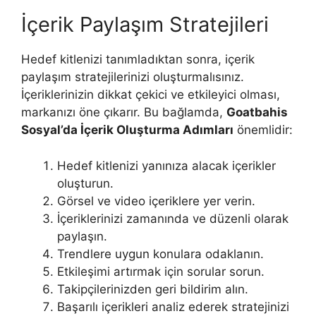
İçerik Paylaşım Stratejileri
Hedef kitlenizi tanımladıktan sonra, içerik
paylaşım stratejilerinizi oluşturmalısınız.
İçeriklerinizin dikkat çekici ve etkileyici olması,
markanızı öne çıkarır. Bu bağlamda,
Goatbahis
Sosyal’da İçerik Oluşturma Adımları
önemlidir:
Hedef kitlenizi yanınıza alacak içerikler
oluşturun.
Görsel ve video içeriklere yer verin.
İçeriklerinizi zamanında ve düzenli olarak
paylaşın.
Trendlere uygun konulara odaklanın.
Etkileşimi artırmak için sorular sorun.
Takipçilerinizden geri bildirim alın.
Başarılı içerikleri analiz ederek stratejinizi