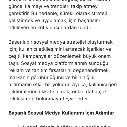
güncel kalmayı ve trendleri takip etmeyi
gerektirir. Bu nedenle, sürekli olarak strateji
geliştirmek ve uygulamak, işin başarısını
etkileyen en kritik unsurlardan biridir.
Başarılı bir sosyal medya stratejisi oluşturmak
için; kullanıcı etkileşimini artıracak içerikler ve
çeşitli kampanyalar düzenlemek büyük önem
taşır. Sosyal medya platformlarının sunduğu
reklam ve tanıtım fırsatlarını değerlendirmek,
markanın görünürlüğünü ve bilinirliğini
artırmanın etkili bir yoludur. Ayrıca, kullanıcı geri
bildirimlerini dikkate almak, onları daha çok
etkileşimde bulunmaya teşvik eder.
Başarılı Sosyal Medya Kullanımı İçin Adımlar