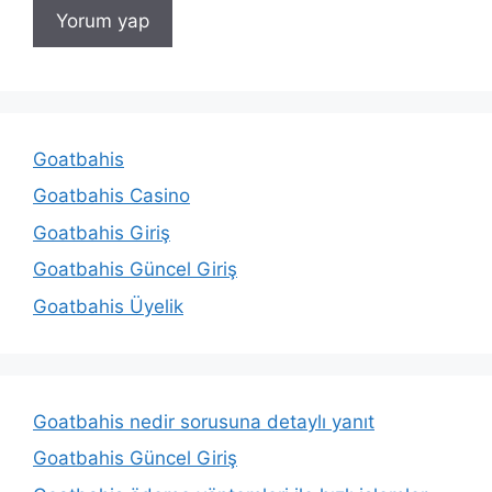
Goatbahis
Goatbahis Casino
Goatbahis Giriş
Goatbahis Güncel Giriş
Goatbahis Üyelik
Goatbahis nedir sorusuna detaylı yanıt
Goatbahis Güncel Giriş