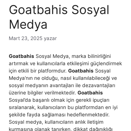
Goatbahis Sosyal
Medya
Mart 23, 2025
yazar
Goatbahis
Sosyal Medya, marka bilinirliğini
artırmak ve kullanıcılarla etkileşimi güçlendirmek
için etkili bir platformdur.
Goatbahis
Sosyal
Medya’nın ne olduğu, nasıl kullanılabileceği ve
sosyal medyanın avantajları ile dezavantajları
üzerine bilgiler verilmektedir.
Goatbahis
Sosyal’da başarılı olmak için gerekli ipuçları
sıralanarak, kullanıcıların bu platformdan en iyi
şekilde fayda sağlaması hedeflenmektedir.
Sosyal medya, kullanıcıların anlık iletişim
kurmasına olanak tanırken, dikkat dağınıklığı