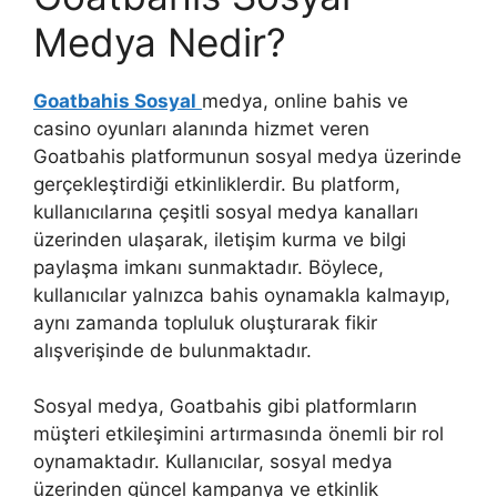
Medya Nedir?
Goatbahis Sosyal
medya, online bahis ve
casino oyunları alanında hizmet veren
Goatbahis platformunun sosyal medya üzerinde
gerçekleştirdiği etkinliklerdir. Bu platform,
kullanıcılarına çeşitli sosyal medya kanalları
üzerinden ulaşarak, iletişim kurma ve bilgi
paylaşma imkanı sunmaktadır. Böylece,
kullanıcılar yalnızca bahis oynamakla kalmayıp,
aynı zamanda topluluk oluşturarak fikir
alışverişinde de bulunmaktadır.
Sosyal medya, Goatbahis gibi platformların
müşteri etkileşimini artırmasında önemli bir rol
oynamaktadır. Kullanıcılar, sosyal medya
üzerinden güncel kampanya ve etkinlik