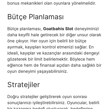
bonus mekanikleri olan oyunlara yönelmelidir.
Bütçe Planlaması
Bütçe planlaması,
Goatbahis Slot
deneyiminizi
daha keyifli hale getirecek bir diğer unsur olarak
öne çıkıyor. Her oyun için belirli bir bütçe
ayırmak, kayıpları kontrol etmenizi sağlar. En
ideali, kayıplar ve kazançlar arasındaki dengeyi
gözeterek bir limit belirlemektir. Böylece hem
eğlence hem de finansal açıdan daha sağlıklı bir
oyun deneyimi yaşayabilirsiniz.
Stratejiler
Doğru stratejiler geliştirerek oyun sonrası
sonuçlarınızı iyileştirebilirsiniz. Oyuncular, belirli
bir kazanma hedefi oluşturarak, hedeflerine