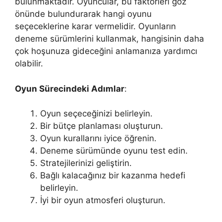
bulunmaktadır. Oyuncular, bu faktörleri göz
önünde bulundurarak hangi oyunu
seçeceklerine karar vermelidir. Oyunların
deneme sürümlerini kullanmak, hangisinin daha
çok hoşunuza gideceğini anlamanıza yardımcı
olabilir.
Oyun Sürecindeki Adımlar
:
Oyun seçeceğinizi belirleyin.
Bir bütçe planlaması oluşturun.
Oyun kurallarını iyice öğrenin.
Deneme sürümünde oyunu test edin.
Stratejilerinizi geliştirin.
Bağlı kalacağınız bir kazanma hedefi
belirleyin.
İyi bir oyun atmosferi oluşturun.