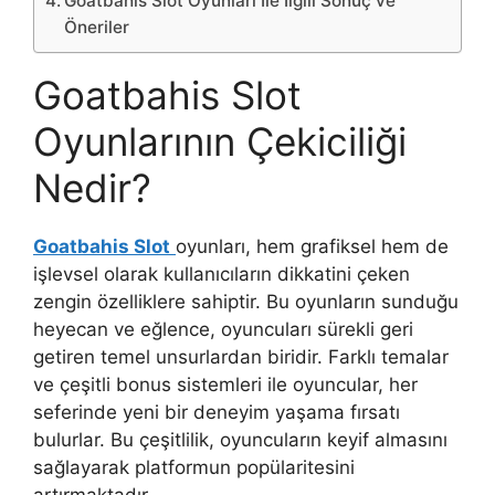
Goatbahis Slot Oyunları İle İlgili Sonuç ve
Öneriler
Goatbahis Slot
Oyunlarının Çekiciliği
Nedir?
Goatbahis Slot
oyunları, hem grafiksel hem de
işlevsel olarak kullanıcıların dikkatini çeken
zengin özelliklere sahiptir. Bu oyunların sunduğu
heyecan ve eğlence, oyuncuları sürekli geri
getiren temel unsurlardan biridir. Farklı temalar
ve çeşitli bonus sistemleri ile oyuncular, her
seferinde yeni bir deneyim yaşama fırsatı
bulurlar. Bu çeşitlilik, oyuncuların keyif almasını
sağlayarak platformun popülaritesini