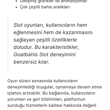
Gelişmiş grafikler ve animasyonlar
Çok çeşitli bahis aralıkları
Slot oyunları, kullanıcıların hem
eğlenmesini hem de kazanmasını
sağlayan çeşitli özelliklerle
doludur. Bu karakteristikler,
Goatbahis Slot deneyimini
benzersiz kılar.
Oyun süreci esnasında kullanıcıların
deneyimlediği duygular, oynamaya devam etme
iştahını artırabilir. Bu bağlamda, kullanıcıların
yorumları ve geri bildirimleri, platformun
sunduğu hizmetlerin kalitesi hakkında değerli