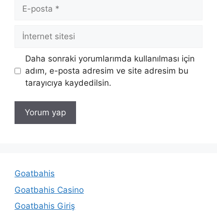
E-
posta
İnternet
sitesi
Daha sonraki yorumlarımda kullanılması için
adım, e-posta adresim ve site adresim bu
tarayıcıya kaydedilsin.
Goatbahis
Goatbahis Casino
Goatbahis Giriş