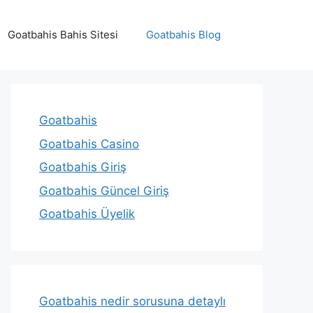
Goatbahis Bahis Sitesi
Goatbahis Blog
Goatbahis
Goatbahis Casino
Goatbahis Giriş
Goatbahis Güncel Giriş
Goatbahis Üyelik
Goatbahis nedir sorusuna detaylı