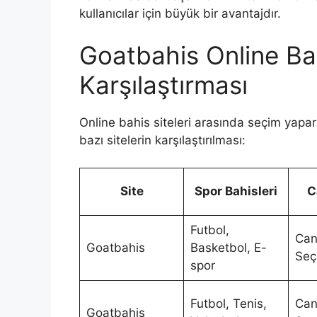
kullanıcılar için büyük bir avantajdır.
Goatbahis Online Bah
Karşılaştırması
Online bahis siteleri arasında seçim yapark
bazı sitelerin karşılaştırılması:
Site
Spor Bahisleri
C
Futbol,
Can
Goatbahis
Basketbol, E-
Seç
spor
Futbol, Tenis,
Can
Goatbahis