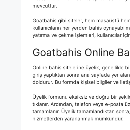
mevcuttur.
Goatbahis gibi siteler, hem masaüstü hem 
kullanıcıların her yerden bahis oynayabilm
yatırma ve çekme işlemleri, kullanıcılar içi
Goatbahis Online Bah
Online bahis sitelerine üyelik, genellikle b
giriş yaptıktan sonra ana sayfada yer ala
doldurur. Bu formda kişisel bilgiler ve iletişim
Üyelik formunu eksiksiz ve doğru bir şeki
tıklanır. Ardından, telefon veya e-posta 
tamamlanır. Üyelik tamamlandıktan sonra, s
hizmetlerden yararlanmak mümkündür.