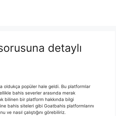
sorusuna detaylı
a oldukça popüler hale geldi. Bu platformlar
ellikle bahis severler arasında merak
 bilinen bir platform hakkında bilgi
e bahis siteleri gibi Goatbahis platformlarını
u ve nasıl çalıştığını görebiliriz.