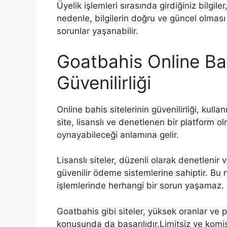
Üyelik işlemleri sırasında girdiğiniz bilgil
nedenle, bilgilerin doğru ve güncel olması
sorunlar yaşanabilir.
Goatbahis Online Bah
Güvenilirliği
Online bahis sitelerinin güvenilirliği, kullan
site, lisanslı ve denetlenen bir platform olm
oynayabileceği anlamına gelir.
Lisanslı siteler, düzenli olarak denetlenir ve
güvenilir ödeme sistemlerine sahiptir. Bu 
işlemlerinde herhangi bir sorun yaşamaz.
Goatbahis gibi siteler, yüksek oranlar ve pr
konusunda da başarılıdır.Limitsiz ve komi