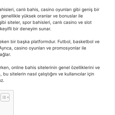
ahisleri, canlı bahis, casino oyunları gibi geniş bir
genellikle yüksek oranlar ve bonuslar ile
ibi siteler, spor bahisleri, canlı casino ve slot
keyifli bir deneyim sunar.
çeken bir başka platformdur. Futbol, basketbol ve
Ayrıca, casino oyunları ve promosyonlar ile
ağlar.
ken, online bahis sitelerinin genel özelliklerini ve
bu sitelerin nasıl çalıştığını ve kullanıcılar için
ız.