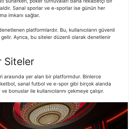
tı sunarken, poker turnuvaları daha rekabetçi bir
ldir. Sanal sporlar ve e-sporlar ise günün her
ma imkanı sağlar.
 denetlenen platformlardır. Bu, kullanıcıların güvenli
elir. Ayrıca, bu siteler düzenli olarak denetlenir
 Siteler
ri arasında yer alan bir platformdur. Binlerce
sketbol, sanal futbol ve e-spor gibi birçok alanda
e bonuslar ile kullanıcılarını çekmeye çalışır.